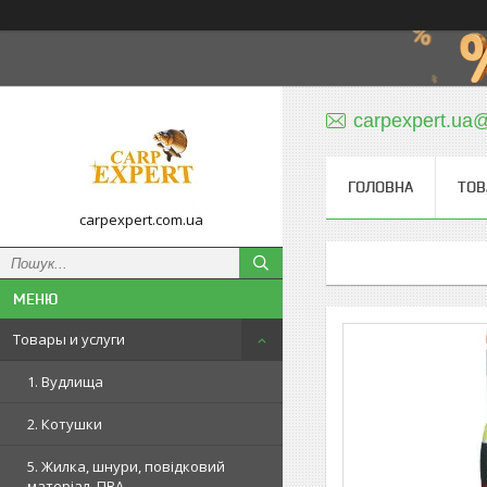
carpexpert.ua
ГОЛОВНА
ТОВ
carpexpert.com.ua
Товары и услуги
1. Вудлища
2. Котушки
5. Жилка, шнури, повідковий
матеріал, ПВА