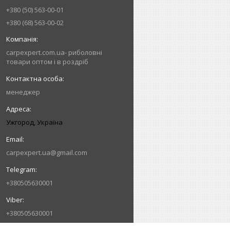
+380 (50) 563-00-01
+380 (68) 563-00-02
carpexpert.com.ua- риболовні
товари оптом і в роздріб
менеджер
Ужгород, Україна
carpexpert.ua@gmail.com
+380505630001
+380505630001