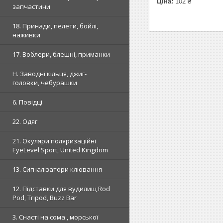
Ціна:
102 ₴
запчастини
18. Принади, пелети, бойлі,
наживки
17. Воблери, блешні, приманки
H. Заводні кільця, джиг-
головки, чебурашки
6. Повідці
22. Одяг
21. Окуляри поляризаційні
EyeLevel Sport, United Kingdom
13. Сигналізатори клювання
12. Підставки для вудилищ Rod
Pod, Tripod, Buzz Bar
3. Снасті на сома , морської