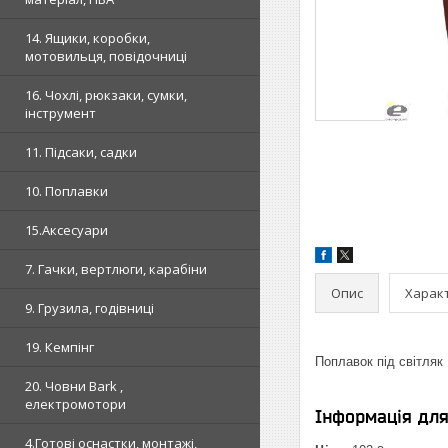
14. Ящики, коробки,
мотовильця, повідочниці
16. Чохлі, рюкзаки, сумки,
інструмент
11. Підсаки, садки
10. Поплавки
15.Аксесуари
7. Гачки, вертлюги, карабіни
Опис
Харак
9. Грузила, годівниці
19. Кемпінг
Поплавок під світляк
20. Човни Bark ,
електромотори
Інформація дл
4.Готові оснастки, монтажі,