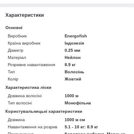
Характеристики
Основні
Виробник
Energofish
Країна виробник
Індонезія
Діаметр
0.25 мм
Матеріал
Нейлон
Розривне навантаження
8.9 кг
Тип
Волосінь
Колір
Жовтий
Характеристика ліски
Довжина волосіні
1000 м
Тип волосіні
Монофільна
Користувальницькі характеристики
Довжина
1000 м см
Навантаження на розрив
5.1 - 10 кг: 8.9 кг
Призначення
Коропова рибалка, Морська