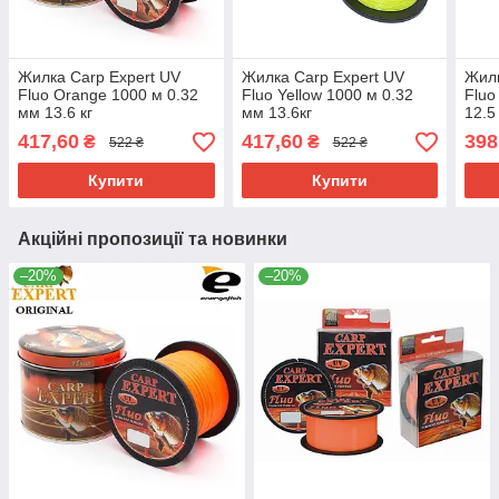
Жилка Carp Expert UV
Жилка Carp Expert UV
Жилк
Fluo Orange 1000 м 0.32
Fluo Yellow 1000 м 0.32
Fluo
мм 13.6 кг
мм 13.6кг
12.5 
417,60
417,60
398
₴
₴
522 ₴
522 ₴
Купити
Купити
Акційні пропозиції та новинки
–20%
–20%