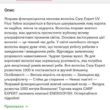
Опис
Яскрава флюоресцентна неонова волосінь Carp Expert UV
Fluo Yellow асоціюється в багатьох шанувальників лову коропа
як надійна, якісна та недорога. Волосінь яскраво жовтого
кольору, має здатність протистояти згубному впливу
ультрафіолетових променів світла. Основне застосування цієї
волосіні — це темний час доби. У світлі налобного ліхтаря
волосінь видно дуже чітко, що полегшує роботу рибалки з
закиданням і виведенням риби. Відповідає заявленому
розривного навантаження. Чудово тримає вузол. Як для
коропової волосіні має нормальну розтяжність, яка потрібна
для амортизації ривків великої риби. Вся волосінь Carp Expert
розмоткою 1000 м постачається в зручній бляшанці.
Особливості: — Висока міцність на вузлах — Захищена від
ультрафіолету — Стійка до стирання — Немає пам'яті —
Яскравий флюоресцентний жовтий неоновий колір — Вигідна
розмотка 1000 метрів Внимание! Торгова марка CARP
EXPERT належить компанії ENERGOFISH. Остерігайтеся
підробок!
Приховати