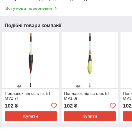
Всі умови повернення
Подібні товари компанії
Поплавок під світляк ЕТ
Поплавок під світляк ЕТ
Попл
MV2 7г
MV1 3г
MV3 
102
102
102
₴
₴
Купити
Купити