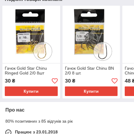
Гачок Gold Star Chinu
Гачок Gold Star Chinu BN
Гачо
Ringed Gold 2/0 8шт
2/0 8 шт.
Chin
30
30
48
₴
₴
Купити
Купити
Про нас
80% позитивних з 85 відгуків за рік
Працює з 23.01.2018