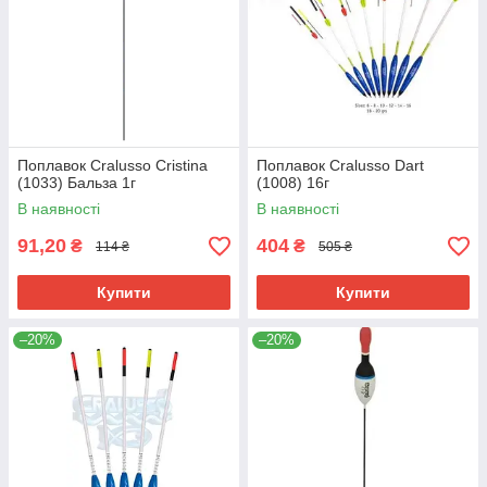
Поплавок Cralusso Cristina
Поплавок Cralusso Dart
(1033) Бальза 1г
(1008) 16г
В наявності
В наявності
91,20
404
₴
₴
114 ₴
505 ₴
Купити
Купити
–20%
–20%