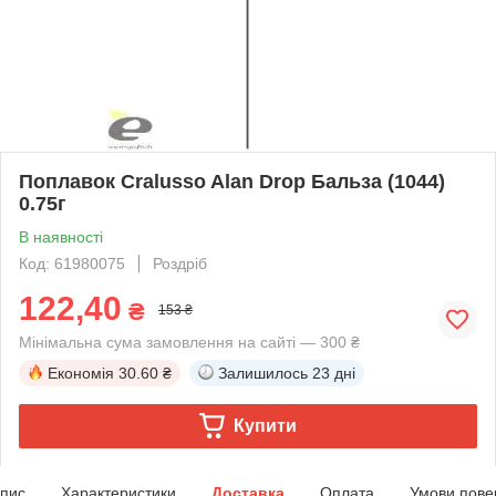
Поплавок Cralusso Alan Drop Бальза (1044)
0.75г
В наявності
Код: 61980075
Роздріб
122,40
₴
153 ₴
Мінімальна сума замовлення на сайті — 300 ₴
Економія
30.60 ₴
Залишилось
23 дні
Купити
пис
Характеристики
Доставка
Оплата
Умови пове