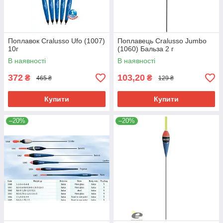
Поплавок Cralusso Ufo (1007)
Поплавець Cralusso Jumbo
10г
(1060) Бальза 2 г
В наявності
В наявності
372
103,20
₴
₴
465 ₴
129 ₴
Купити
Купити
–20%
–20%