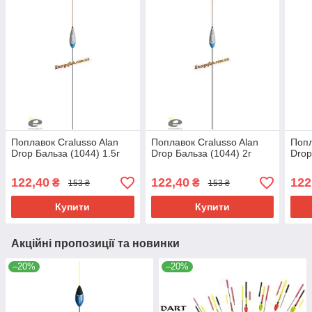
Поплавок Cralusso Alan
Поплавок Cralusso Alan
Попл
Drop Бальза (1044) 1.5г
Drop Бальза (1044) 2г
Drop
122,40
122,40
122
₴
₴
153 ₴
153 ₴
Купити
Купити
Акційні пропозиції та новинки
–20%
–20%