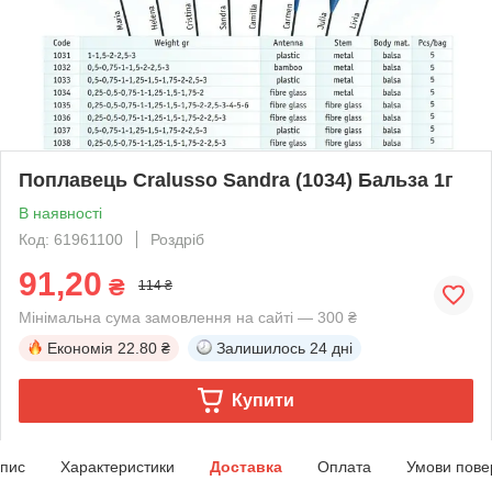
Поплавець Cralusso Sandra (1034) Бальза 1г
В наявності
Код: 61961100
Роздріб
91,20
₴
114 ₴
Мінімальна сума замовлення на сайті — 300 ₴
Економія
22.80 ₴
Залишилось
24 дні
Купити
пис
Характеристики
Доставка
Оплата
Умови пове