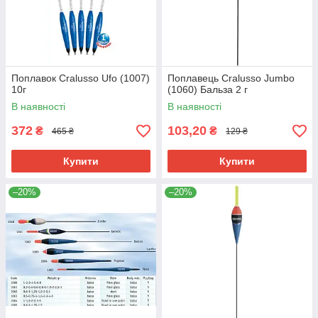
Поплавок Cralusso Ufo (1007)
Поплавець Cralusso Jumbo
10г
(1060) Бальза 2 г
В наявності
В наявності
372
103,20
₴
₴
465 ₴
129 ₴
Купити
Купити
–20%
–20%