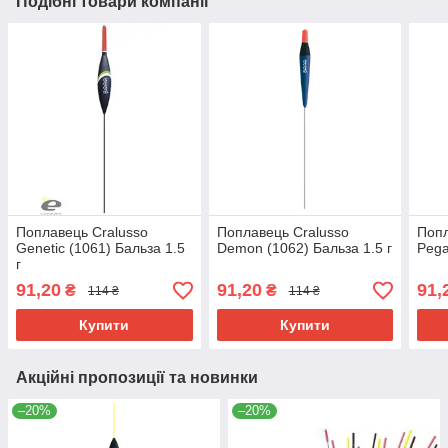
Подібні товари компанії
Поплавець Cralusso
Поплавець Cralusso
Попл
Genetic (1061) Бальза 1.5
Demon (1062) Бальза 1.5 г
Pega
г
91,20
91,20
91,
₴
₴
114 ₴
114 ₴
Купити
Купити
Акційні пропозиції та новинки
–20%
–20%