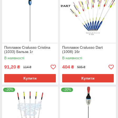
Поплавок Cralusso Cristina
Поплавок Cralusso Dart
(1033) Бальза 1г
(1008) 16г
В наявності
В наявності
91,20
404
₴
₴
114 ₴
505 ₴
Купити
Купити
–20%
–20%