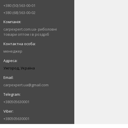
+380 (50) 563-00-01
+380 (68) 563-00-02
carpexpert.com.ua- риболовні
товари оптом і в роздріб
менеджер
Ужгород, Україна
carpexpert.ua@gmail.com
+380505630001
+380505630001