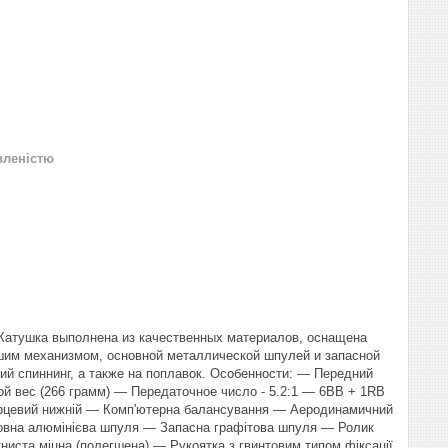
вленістю
. Катушка выполнена из качественных материалов, оснащена
шим механизмом, основной металлической шпулей и запасной
ий спиннинг, а также на поплавок. Особенности: — Передний
 вес (266 грамм) — Передаточное число - 5.2:1 — 6BB + 1RB
орцевий нижній — Комп'ютерна балансування — Аеродинамичний
сновна алюмінієва шпуля — Запасна графітова шпуля — Ролик
ста міцна (полегшена) — Рукоятка з гвинтовим типом фіксації