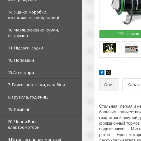
14. Ящики, коробки,
мотовильця, повідочниці
16. Чохлі, рюкзаки, сумки,
–20%
інструмент
11. Підсаки, садки
10. Поплавки
15.Аксесуари
Опис
Харак
7. Гачки, вертлюги, карабіни
9. Грузила, годівниці
Стильная, легкая и н
19. Кемпінг
большим количеством
графитовой шпулей дл
20. Човни Bark ,
фрикционный тормоз 
електромотори
подшипников — Миттє
ротор — Якісні мате
4.Готові оснастки, монтажі,
лесоукладывателя ко