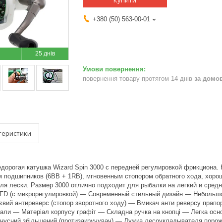
Купити
+380 (50) 563-00-01
25 днів
повернення товару протягом 14 днів
за домо
теристики
едорогая катушка Wizard Spin 3000 с передней регулировкой фрикциона
 подшипников (6BB + 1RB), мгновенным стопором обратного хода, хоро
я лески. Размер 3000 отлично подходит для рыбалки на легкий и средн
FD (с микрорегулировкой) — Современный стильный дизайн — Небольшой
вий антиреверс (стопор зворотного ходу) — Вмикач анти реверсу прап
ріали — Матеріал корпусу графіт — Складна ручка на кнопці — Легка о
нусний збільшений (протизакручувач) — Дужка лесоукладывателя порожни