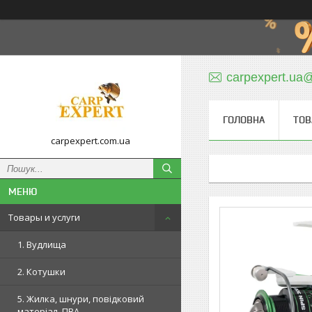
carpexpert.ua
ГОЛОВНА
ТОВ
carpexpert.com.ua
Товары и услуги
1. Вудлища
2. Котушки
5. Жилка, шнури, повідковий
матеріал, ПВА