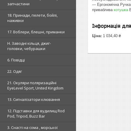
запчастини
— Ергономічна Ручка 
приваблива
котушка
В
18. Принади, пелети, бойлі,
наживки
Інформація дл
17. Воблери, блешні, приманки
Ціна:
1 034,40 ₴
H. Заводні кільця, джиг-
головки, чебурашки
6. Повідці
22. Одяг
21. Окуляри поляризаційні
EyeLevel Sport, United Kingdom
13. Сигналізатори клювання
12. Підставки для вудилищ Rod
Pod, Tripod, Buzz Bar
3. Снасті на сома , морської