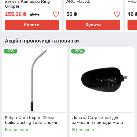
пелетів Kamasaki Ring
ARC Flat XL
PRO 
Gripper
155,20
50
46
₴
₴
194 ₴
Купити
Купити
Акційні пропозиції та новинки
–20%
–20%
Кобра Carp Expert 25мм
Лопата Carp Expert для
Boilie Casting Tube в чохлі
закидання принади мала
В наявності
В наявності