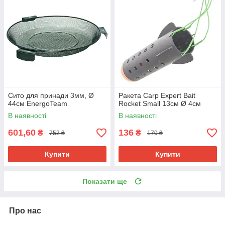
Сито для принади 3мм, Ø
Ракета Carp Expert Bait
44см EnergoTeam
Rocket Small 13см Ø 4см
В наявності
В наявності
601,60
136
₴
₴
752 ₴
170 ₴
Купити
Купити
Показати ще
Про нас