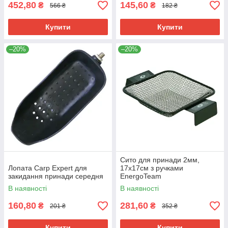
452,80
145,60
₴
₴
566 ₴
182 ₴
Купити
Купити
–20%
–20%
Сито для принади 2мм,
Лопата Carp Expert для
17x17см з ручками
закидання принади середня
EnergoTeam
В наявності
В наявності
160,80
281,60
₴
₴
201 ₴
352 ₴
Купити
Купити