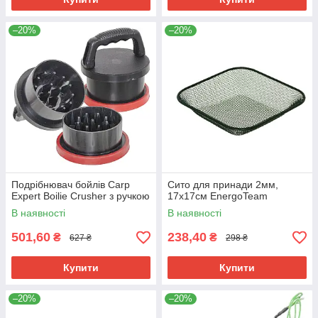
–20%
–20%
Подрібнювач бойлів Carp
Сито для принади 2мм,
Expert Boilie Crusher з ручкою
17x17см EnergoTeam
В наявності
В наявності
501,60
238,40
₴
₴
627 ₴
298 ₴
Купити
Купити
–20%
–20%