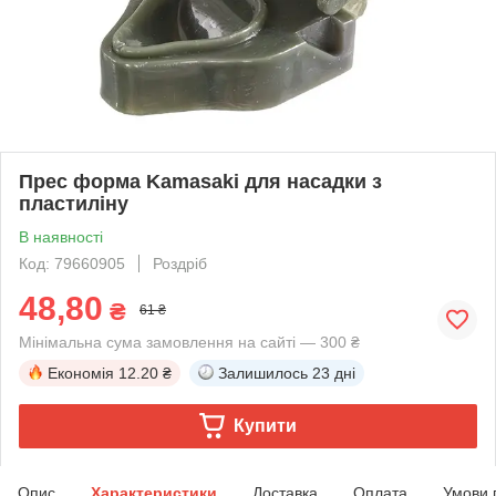
Прес форма Kamasaki для насадки з
пластиліну
В наявності
Код: 79660905
Роздріб
48,80
₴
61 ₴
Мінімальна сума замовлення на сайті — 300 ₴
Економія
12.20 ₴
Залишилось
23 дні
Купити
Опис
Характеристики
Доставка
Оплата
Умови 