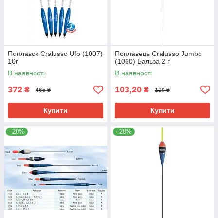
Поплавок Cralusso Ufo (1007)
Поплавець Cralusso Jumbo
10г
(1060) Бальза 2 г
В наявності
В наявності
372
103,20
₴
₴
465 ₴
129 ₴
Купити
Купити
–20%
–20%