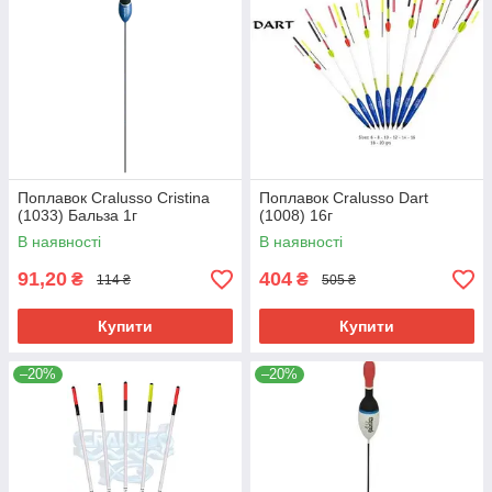
Поплавок Cralusso Cristina
Поплавок Cralusso Dart
(1033) Бальза 1г
(1008) 16г
В наявності
В наявності
91,20
404
₴
₴
114 ₴
505 ₴
Купити
Купити
–20%
–20%