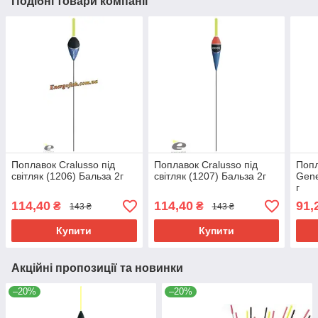
Подібні товари компанії
Поплавок Cralusso під
Поплавок Cralusso під
Попл
світляк (1206) Бальза 2г
світляк (1207) Бальза 2г
Gene
г
114,40
114,40
91,
₴
₴
143 ₴
143 ₴
Купити
Купити
Акційні пропозиції та новинки
–20%
–20%