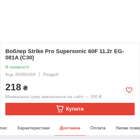
Воблер Strike Pro Supersonic 60F 11.2г EG-
081A (C30)
В наявності
Код: 85050169
Роздріб
218
₴
Мінімальна сума замовлення на сайті — 300 ₴
Купити
пис
Характеристики
Доставка
Оплата
Умови пове