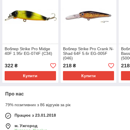
Воблер Strike Pro Midge
Воблер Strike Pro Crank N-
Вобл
40F 1.95г EG-074F (C34)
Shad 64F 5.6г EG-005F
Bass
(046)
(500
322
218
218
₴
₴
Купити
Купити
Про нас
79% позитивних з 86 відгуків за рік
Працює з 23.01.2018
м. Ужгород