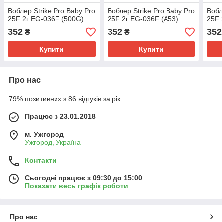
Воблер Strike Pro Baby Pro
Воблер Strike Pro Baby Pro
Вобл
25F 2г EG-036F (500G)
25F 2г EG-036F (A53)
25F 
352
352
352
₴
₴
Купити
Купити
Про нас
79% позитивних з 86 відгуків за рік
Працює з 23.01.2018
м. Ужгород
Ужгород, Україна
Контакти
Сьогодні працює з 09:30 до 15:00
Показати весь графік роботи
Про нас