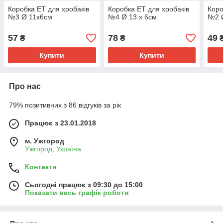
Коробка ЕТ для хробаків
Коробка ЕТ для хробаків
Коро
№3 Ø 11х6см
№4 Ø 13 х 6см
№2 
57
78
49
₴
₴
Купити
Купити
Про нас
79% позитивних з 86 відгуків за рік
Працює з 23.01.2018
м. Ужгород
Ужгород, Україна
Контакти
Сьогодні працює з 09:30 до 15:00
Показати весь графік роботи