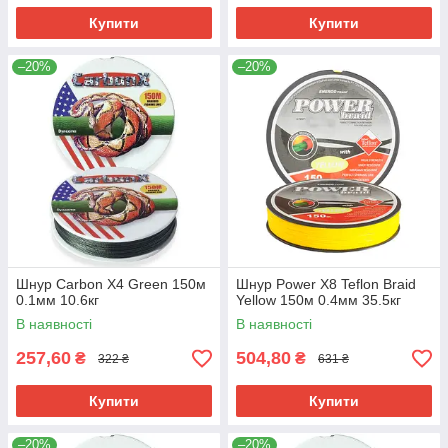
Купити
Купити
–20%
–20%
Шнур Carbon X4 Green 150м
Шнур Power X8 Teflon Braid
0.1мм 10.6кг
Yellow 150м 0.4мм 35.5кг
В наявності
В наявності
257,60
504,80
₴
₴
322 ₴
631 ₴
Купити
Купити
–20%
–20%