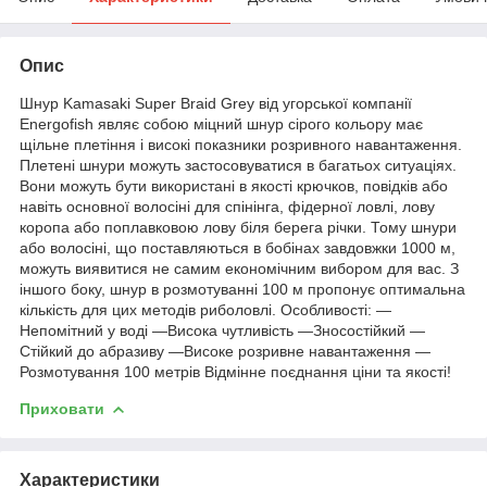
Опис
Шнур Kamasaki Super Braid Grey від угорської компанії
Energofish являє собою міцний шнур сірого кольору має
щільне плетіння і високі показники розривного навантаження.
Плетені шнури можуть застосовуватися в багатьох ситуаціях.
Вони можуть бути використані в якості крючков, повідків або
навіть основної волосіні для спінінга, фідерної ловлі, лову
коропа або поплавковою лову біля берега річки. Тому шнури
або волосіні, що поставляються в бобінах завдовжки 1000 м,
можуть виявитися не самим економічним вибором для вас. З
іншого боку, шнур в розмотуванні 100 м пропонує оптимальна
кількість для цих методів риболовлі. Особливості: —
Непомітний у воді —Висока чутливість —Зносостійкий —
Стійкий до абразиву —Високе розривне навантаження —
Розмотування 100 метрів Відмінне поєднання ціни та якості!
Приховати
Характеристики