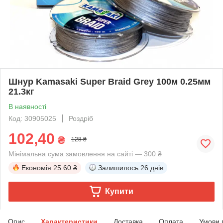
Шнур Kamasaki Super Braid Grey 100м 0.25мм
21.3кг
В наявності
Код: 30905025
Роздріб
102,40
₴
128 ₴
Мінімальна сума замовлення на сайті — 300 ₴
Економія
25.60 ₴
Залишилось
26 днів
Купити
Опис
Характеристики
Доставка
Оплата
Умови 