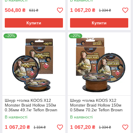
В наявності
В наявності
504,80
1 067,20
₴
₴
631 ₴
1 334 ₴
Купити
Купити
–20%
–20%
Шнур +голка KOOS X12
Шнур +голка KOOS X12
Monster Braid Hollow 150м
Monster Braid Hollow 150м
0.36мм 49.7кг Teflon Brown
0.58мм 70.2кг Teflon Brown
В наявності
В наявності
1 067,20
1 067,20
₴
₴
1 334 ₴
1 334 ₴