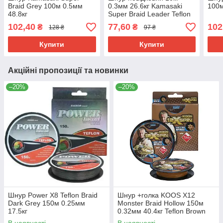
Braid Grey 100м 0.5мм
0.3мм 26.6кг Kamasaki
100м
48.8кг
Super Braid Leader Teflon
Grey
102,40
77,60
102
₴
₴
128 ₴
97 ₴
Купити
Купити
Акційні пропозиції та новинки
–20%
–20%
Шнур Power X8 Teflon Braid
Шнур +голка KOOS X12
Dark Grey 150м 0.25мм
Monster Braid Hollow 150м
17.5кг
0.32мм 40.4кг Teflon Brown