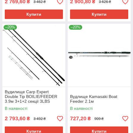
2 769,60
2 900,80
₴
₴
3 462 ₴
3 626 ₴
Купити
Купити
–20%
–20%
Вудилище Carp Expert
Double Tip BOILIE/FEEDER
Вудлище Kamasaki Boat
3.9м 3+1+2 секції 3LBS
Feeder 2.1м
Carbon IM-12
В наявності
В наявності
2 793,60
727,20
₴
₴
3 492 ₴
909 ₴
Купити
Купити