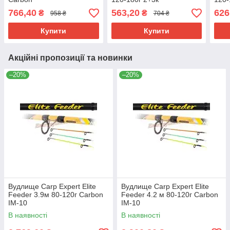
766,40
563,20
626
₴
₴
958 ₴
704 ₴
Купити
Купити
Акційні пропозиції та новинки
–20%
–20%
Вудлище Carp Expert Elite
Вудлище Carp Expert Elite
Feeder 3.9м 80-120г Carbon
Feeder 4.2 м 80-120г Carbon
IM-10
IM-10
В наявності
В наявності