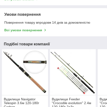
Умови повернення
Повернення товару впродовж 14 днів за домовленістю
Всі умови повернення
Подібні товари компанії
Вудилище Navigator
Вудилище Feeder
Вуд
Telespin 3.6м 120-180г
"Crocodile evolution" 2.4м
"Cro
Carbon
120-180г 2+3к
120-