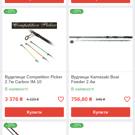
–20%
–20%
Вудилище Competition Picker
Вудлище Kamasaki Boat
2.7м Carbon IM-10
Feeder 2.4м
В наявності
В наявності
3 376
756,80
₴
₴
4 220 ₴
946 ₴
Купити
Купити
–20%
–20%