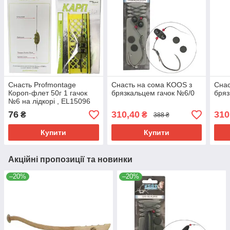
Снасть Profmontage
Снасть на сома KOOS з
Снас
Короп-флет 50г 1 гачок
брязкальцем гачок №6/0
бряз
№6 на лідкорі , EL15096
76
310,40
310
₴
₴
388 ₴
Купити
Купити
Акційні пропозиції та новинки
–20%
–20%