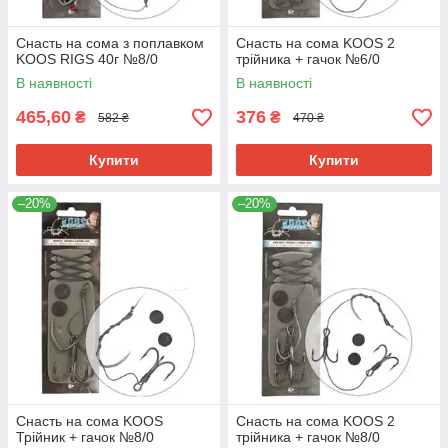
Снасть на сома з поплавком
Снасть на сома KOOS 2
KOOS RIGS 40г №8/0
трійника + гачок №6/0
В наявності
В наявності
465,60
376
₴
₴
582 ₴
470 ₴
Купити
Купити
–20%
–20%
Снасть на сома KOOS
Снасть на сома KOOS 2
Трійник + гачок №8/0
трійника + гачок №8/0