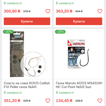
В наявності
В наявності
300,80
363,20
₴
₴
376 ₴
454 ₴
Купити
Купити
–20%
–20%
Снасть на сома KOOS Catfish
Гачок Maruto KOOS MS4310H
FIX Pellet гачок №4/0
HC Cut Point №5/0 5шт.
В наявності
В наявності
351,20
134,40
₴
₴
439 ₴
168 ₴