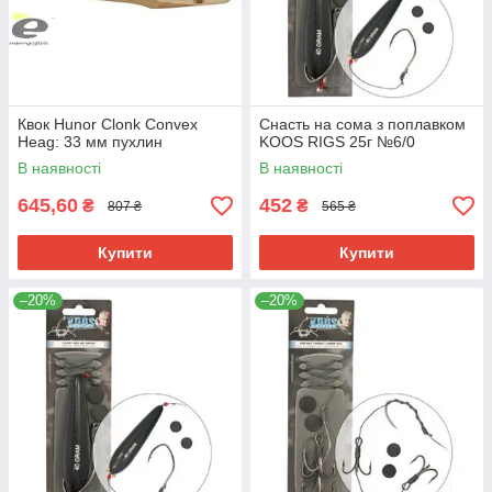
Квок Hunor Clonk Convex
Снасть на сома з поплавком
Heag: 33 мм пухлин
KOOS RIGS 25г №6/0
В наявності
В наявності
645,60
452
₴
₴
807 ₴
565 ₴
Купити
Купити
–20%
–20%