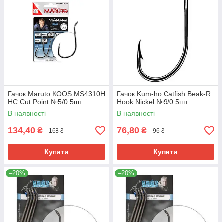
Гачок Maruto KOOS MS4310H
Гачок Kum-ho Catfish Beak-R
HC Cut Point №5/0 5шт.
Hook Nickel №9/0 5шт.
В наявності
В наявності
134,40
76,80
₴
₴
168 ₴
96 ₴
Купити
Купити
–20%
–20%