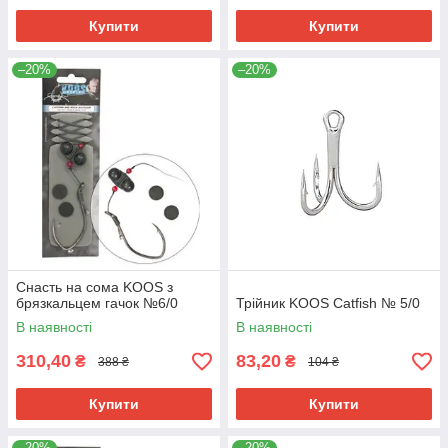
Купити
Купити
–20%
–20%
Снасть на сома KOOS з
брязкальцем гачок №6/0
Трійник KOOS Catfish № 5/0
В наявності
В наявності
310,40
83,20
₴
₴
388 ₴
104 ₴
Купити
Купити
–20%
–20%