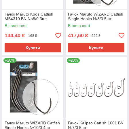
Гачок Maruto Koos Catfish
Гачок Maruto WIZARD Catfish
MS4310 BN No8/0 3шт.
Single Hooks №8/0 5шт.
В наявності
В наявності
134,40
417,60
₴
₴
168 ₴
522 ₴
Купити
Купити
–20%
–20%
Гачок Maruto WIZARD Catfish
Гачок Kalipso Catfish 1001 BN
Single Hooks №10/0 4шт.
№7/0 5шт