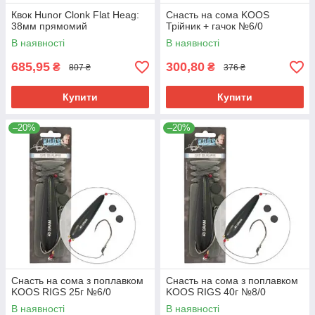
Квок Hunor Clonk Flat Heag:
Снасть на сома KOOS
38мм прямомий
Трійник + гачок №6/0
В наявності
В наявності
685,95
300,80
₴
₴
807 ₴
376 ₴
Купити
Купити
–20%
–20%
Снасть на сома з поплавком
Снасть на сома з поплавком
KOOS RIGS 25г №6/0
KOOS RIGS 40г №8/0
В наявності
В наявності