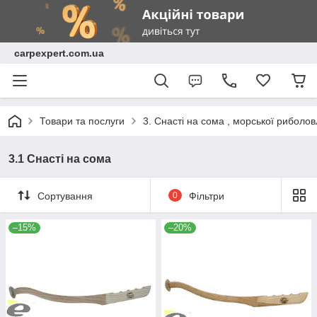
carpexpert.com.ua
Товари та послуги
3. Снасті на сома , морської риболов
3.1 Снасті на сома
Сортування
0
Фільтри
–15%
–20%