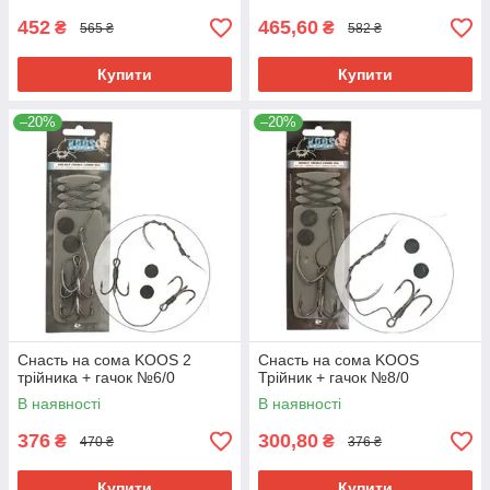
452
465,60
₴
₴
565 ₴
582 ₴
Купити
Купити
–20%
–20%
Снасть на сома KOOS 2
Снасть на сома KOOS
трійника + гачок №6/0
Трійник + гачок №8/0
В наявності
В наявності
376
300,80
₴
₴
470 ₴
376 ₴
Купити
Купити