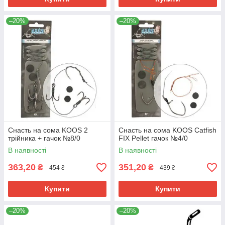
–20%
–20%
Снасть на сома KOOS 2
Снасть на сома KOOS Catfish
трійника + гачок №8/0
FIX Pellet гачок №4/0
В наявності
В наявності
363,20
351,20
₴
₴
454 ₴
439 ₴
Купити
Купити
–20%
–20%