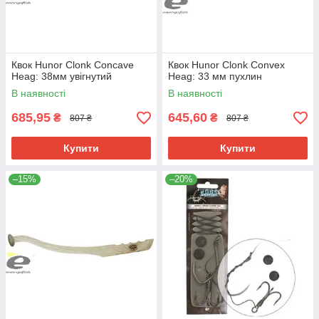
Квок Hunor Clonk Concave
Квок Hunor Clonk Convex
Heag: 38мм увігнутий
Heag: 33 мм пухлин
В наявності
В наявності
685,95
645,60
₴
₴
807 ₴
807 ₴
Купити
Купити
–15%
–20%