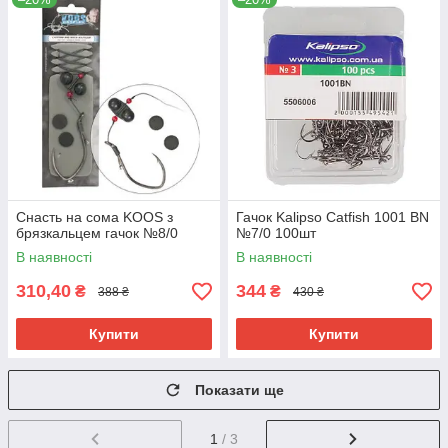
Снасть на сома KOOS з
Гачок Kalipso Catfish 1001 BN
брязкальцем гачок №8/0
№7/0 100шт
В наявності
В наявності
310,40
344
₴
₴
388 ₴
430 ₴
Купити
Купити
Показати ще
1
/ 3