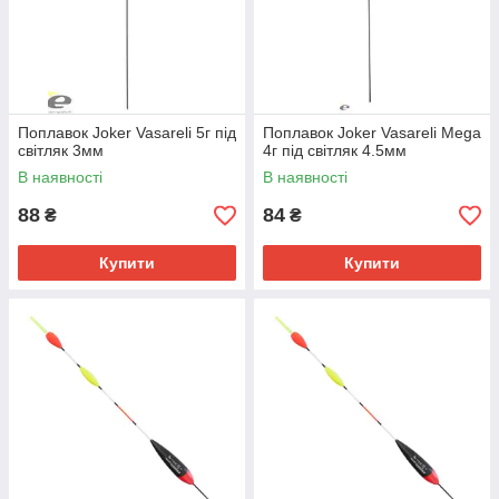
Поплавок Joker Vasareli 5г під
Поплавок Joker Vasareli Mega
світляк 3мм
4г під світляк 4.5мм
В наявності
В наявності
88
84
₴
₴
Купити
Купити