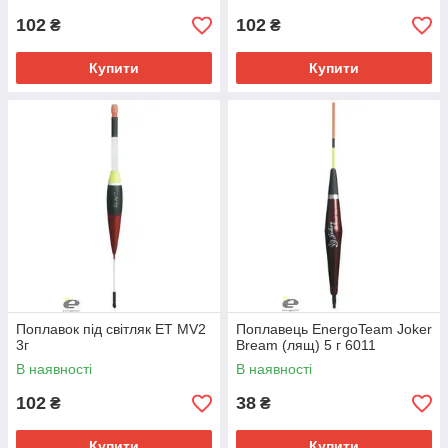
102
102
₴
₴
Купити
Купити
Поплавок під світляк ЕТ MV2
Поплавець EnergoTeam Joker
3г
Bream (лящ) 5 г 6011
В наявності
В наявності
102
38
₴
₴
Купити
Купити